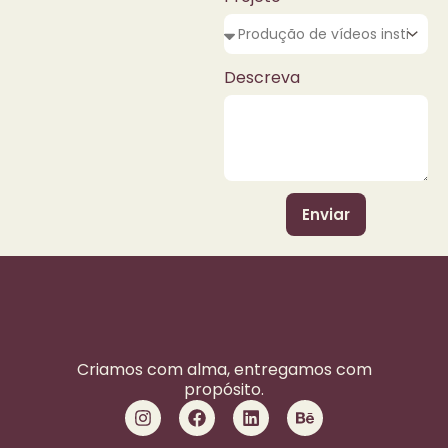
Descreva
Enviar
Criamos com alma, entregamos com
propósito.
I
F
L
B
n
a
i
e
s
c
n
h